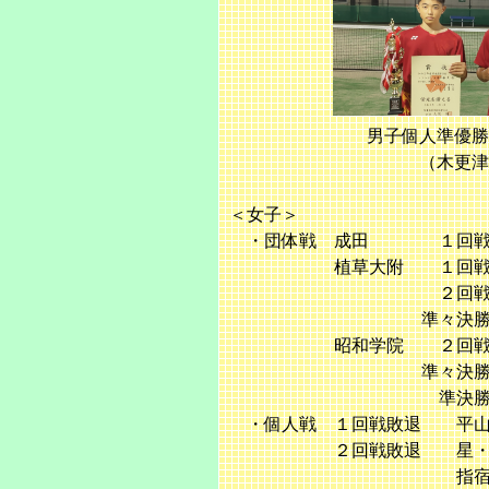
男子個人準
（木
＜女子＞
・団体戦 成田 １回戦 
植草大附 １回戦 ③
２回戦 ②－１
準々決勝 ０－②
昭和学院 ２回戦 ②
準々決勝 ②－０
準決勝 ０－②
・個人戦 １回戦敗退 平山
２回戦敗退 星・藤本（
指宿・島田（市立船