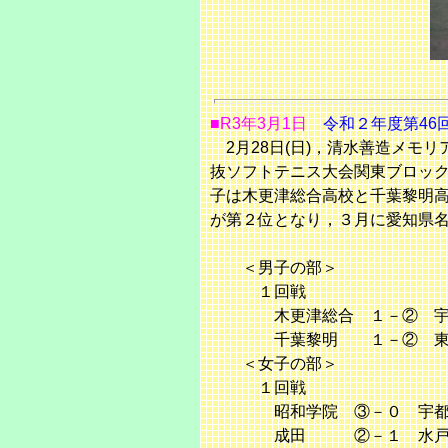
■R3年3月1日
令和２年度第46
2月28日(日)，清水善造メモ
抜ソフトテニス大会関東ブロッ
子は木更津総合高校と千葉黎明
が第２位となり，３月に愛知県
＜男子
１
木更津総合 １－② 宇
千葉黎明 １－② 東海
＜女子の部＞
１回戦
昭和学院 ③－０ 宇都宮
成田 ②－１ 水戸女