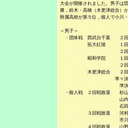
大会が開催されました。男子は
勝，鈴木・高橋（木更津総合）
附属高校が第５位，個人で小川
＜男子＞
・団体戦 西武台千葉 ２回
拓大紅陵 １回戦 ②
２回戦 １－②
昭和学院 １回戦 
２回戦 ０－③
木更津総合 ２回戦 
準々決勝 ②－１
準決勝 ０－②
・個人戦 ２回戦敗退 杉山・
山内・市川（敬愛学
石田・荒川（昭和学
３回戦敗退 河村・大竹
市川・石坂（敬愛学
４回戦敗退 山野井・長（