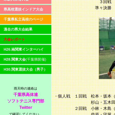
３回戦 ②－１ 八
準々決勝 １－② 
県高校選抜インドア大会
千葉県私立高校のページ
過去の県大会結果
大会レポート
H26.南関東インターハイ
H28.関東大会
(千葉県開催)
H30.関東選抜大会（男子）
雨天時の連絡は
千葉県高体連
・個人戦 １回戦 松本・坂本
ソフトテニス専門部
杉山・五木田（拓大紅陵
Twitter
２回戦 小林・木島（木更
で確認してください。
柴原・守屋（木更津総合