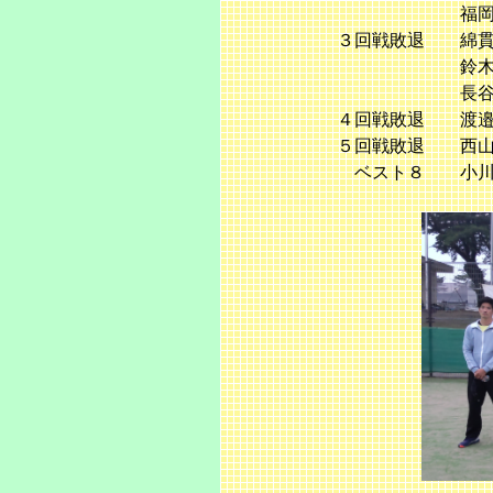
福岡・小杉（千葉聖
３回戦敗退 綿貫・高橋
鈴木・竹下（植草大
長谷川・佐々木
４回戦敗退 渡邉・小柴
５回戦敗退 西山・大
ベスト８ 小川・鈴