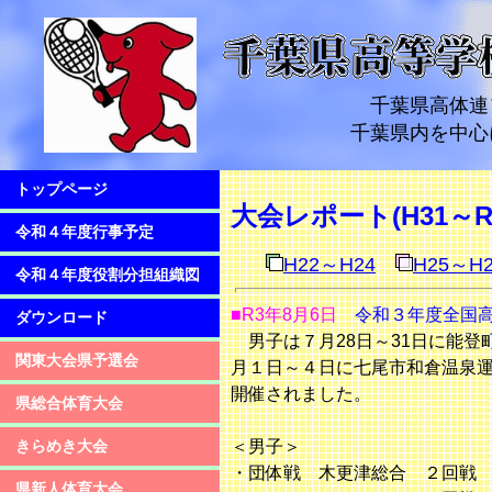
千葉県高体連
千葉県内を中心
トップページ
大会レポート(H31～R
令和４年度行事予定
H22～H24
H25～H2
令和４年度役割分担組織図
■R3年8月6日
令和３年度全国高等
ダウンロード
男子は７月28日～31日に能登
関東大会県予選会
月１日～４日に七尾市和倉温泉
開催されました。
県総合体育大会
＜男子＞
きらめき大会
・団体戦 木更津総合 ２回戦
県新人体育大会