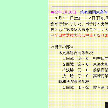
■R2年1月18日
第45回関東高
１月１１日(土)，１２日(日)
会が行われました。男子は木更
校ともに第３位入賞を果たし，
⇒全日本選抜大会は中止となり
≪男子の部≫
木更津総合高等学
１回戦 ③－０ 明秀日立
２回戦 ②－０ 東海大相
準決勝 ②－０ 前橋商業
決 勝 ②－０ 高崎商業
昭和学院高等学校
１回戦 １－② 霞ヶ浦
準決勝 １－