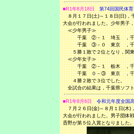
■R1年8月18日
第74回国民体
８月１７日(土)～１８日(日)
大会が行われました。少年男子
≪少年男子≫
千葉 ②－１ 埼玉 ，千葉
千葉 ③－０ 東京 ，千葉
５勝１敗で２位となり，関東ブ
≪少年女子≫
千葉 ②－１ 栃木 ，千葉
千葉 ０－③ 東京 ，千葉
４勝２敗で３位でした。
全試合の結果は，千葉県ソフト
■R1年8月6日
令和元年度全国高
７月２６日(金)～８月１日(木
大会が行われました。男子団体
𠮷野が第５位入賞となりました