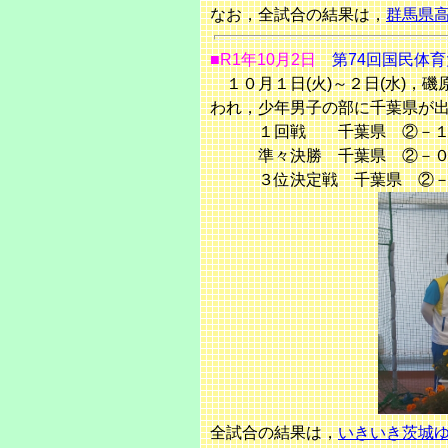
なお，全試合の結果は，
群馬県
■R1年10月2日
第74回国民体育
１０月１
日(火)～２日(水)
われ，少年男子の部に千葉県が
１回戦 千葉県 ②－１ 
準々決勝 千葉県 ②－０ 
３位決定戦 千葉県 ②－１
全試合の結果は，
いきいき茨城