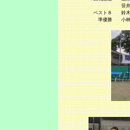
笹井・栗原（木更津
ベスト８ 鈴木・高橋
準優勝 小林・木島