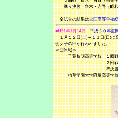
６回戦 齋木・𠮷野（昭和学
準々決勝 齋木・𠮷野（昭和
全試合の結果は
全国高等学校
■H31年1月14日
平成３０年度
１月１２日(土)～１３日(日)
会女子の部が行われました。
≪団体戦≫
千葉黎明高等学校 １回戦 
２回戦 ②－１ 
準決勝 １－② 
植草学園大学附属高等学校 